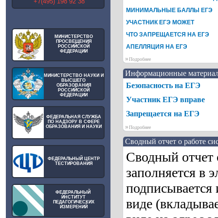
+7(495) 198 92 38
МИНИМАЛЬНЫЕ БАЛЛЫ ЕГЭ
УЧАСТНИК ЕГЭ МОЖЕТ
ЧТО ЗАПРЕЩАЕТСЯ НА ЕГЭ
МИНИСТЕРСТВО
ПРОСВЕЩЕНИЯ
АПЕЛЛЯЦИЯ НА ЕГЭ
РОССИЙСКОЙ
ФЕДЕРАЦИИ
»
Подробнее
Информационные материа
МИНИСТЕРСТВО НАУКИ И
ВЫСШЕГО
Безопасность на ЕГЭ
ОБРАЗОВАНИЯ
РОССИЙСКОЙ
ФЕДЕРАЦИИ
Участник ЕГЭ вправе
Запрещается на ЕГЭ
ФЕДЕРАЛЬНАЯ СЛУЖБА
ПО НАДЗОРУ В СФЕРЕ
»
ОБРАЗОВАНИЯ И НАУКИ
Подробнее
Сводный отчет о работе с
Сводный отчет 
ФЕДЕРАЛЬНЫЙ ЦЕНТР
ТЕСТИРОВАНИЯ
заполняется в э
подписывается 
ФЕДЕРАЛЬНЫЙ
ИНСТИТУТ
виде (вкладыва
ПЕДАГОГИЧЕСКИХ
ИЗМЕРЕНИЙ