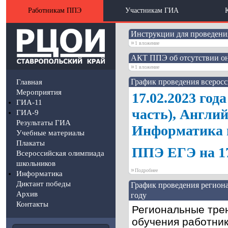
Работникам ППЭ
Участникам ГИА
Инструкции для проведени
»
1 вложение
АКТ ППЭ об отсутствии он
»
1 вложение
График проведения всерос
Главная
Мероприятия
17.02.2023 го
ГИА-11
часть), Англий
ГИА-9
Результаты ГИА
Информатика 
Учебные материалы
Плакаты
ППЭ ЕГЭ на 17
Всероссийская олимпиада
школьников
»
Подробнее
Информатика
Диктант победы
График проведения регион
Архив
году
Контакты
Региональные тре
обучения работник