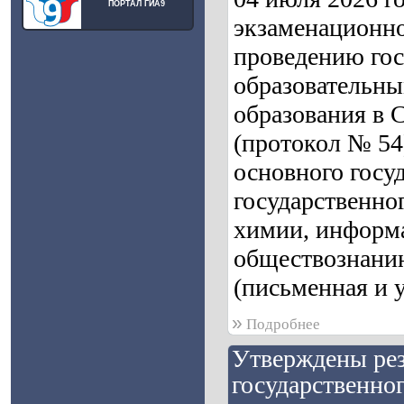
ПОРТАЛ ГИА9
экзаменационно
проведению гос
образовательны
образования в 
(протокол № 54
основного госу
государственно
химии, информа
обществознанию
(письменная и у
»
Подробнее
Утверждены рез
государственног