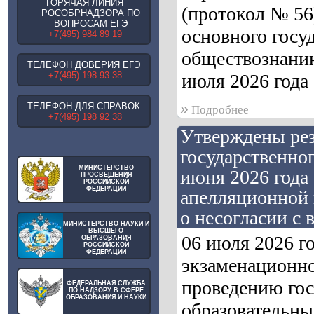
ГОРЯЧАЯ ЛИНИЯ
(протокол № 56
РОСОБРНАДЗОРА ПО
ВОПРОСАМ ЕГЭ
основного госу
+7(495) 984 89 19
обществознанию
ТЕЛЕФОН ДОВЕРИЯ ЕГЭ
+7(495) 198 93 38
июля 2026 года 
»
ТЕЛЕФОН ДЛЯ СПРАВОК
Подробнее
+7(495) 198 92 38
Утверждены рез
государственног
МИНИСТЕРСТВО
июня 2026 года 
ПРОСВЕЩЕНИЯ
РОССИЙСКОЙ
ФЕДЕРАЦИИ
апелляционной 
о несогласии с
МИНИСТЕРСТВО НАУКИ И
ВЫСШЕГО
06 июля 2026 г
ОБРАЗОВАНИЯ
РОССИЙСКОЙ
ФЕДЕРАЦИИ
экзаменационно
проведению гос
ФЕДЕРАЛЬНАЯ СЛУЖБА
ПО НАДЗОРУ В СФЕРЕ
ОБРАЗОВАНИЯ И НАУКИ
образовательны