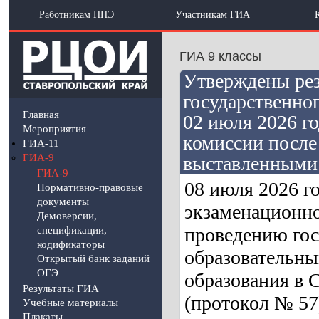
Работникам ППЭ
Участникам ГИА
ГИА 9 классы
Утверждены рез
государственно
Главная
02 июля 2026 г
Мероприятия
комиссии после
ГИА-11
ГИА-9
выставленными
ГИА-9
08 июля 2026 г
Нормативно-правовые
документы
экзаменационно
Демоверсии,
проведению гос
спецификации,
кодификаторы
образовательны
Открытый банк заданий
ОГЭ
образования в 
Результаты ГИА
(протокол № 57
Учебные материалы
Плакаты