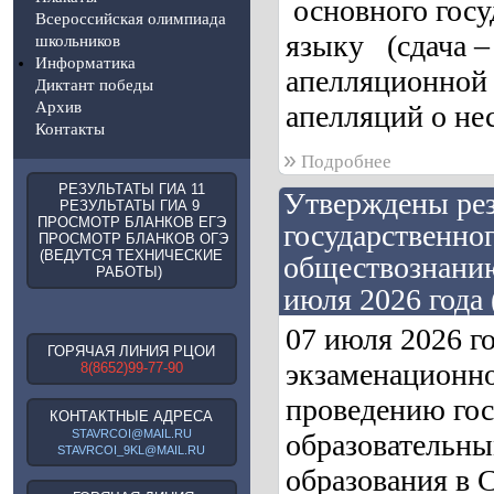
основного госу
Всероссийская олимпиада
языку (сдача –
школьников
Информатика
апелляционной 
Диктант победы
Архив
апелляций о не
Контакты
»
Подробнее
РЕЗУЛЬТАТЫ ГИА 11
Утверждены рез
РЕЗУЛЬТАТЫ ГИА 9
ПРОСМОТР БЛАНКОВ ЕГЭ
государственног
ПРОСМОТР БЛАНКОВ ОГЭ
(ВЕДУТСЯ ТЕХНИЧЕСКИЕ
обществознанию
РАБОТЫ)
июля 2026 года 
07 июля 2026 г
ГОРЯЧАЯ ЛИНИЯ РЦОИ
экзаменационно
8(8652)99-77-90
проведению гос
КОНТАКТНЫЕ АДРЕСА
STAVRCOI@MAIL.RU
образовательны
STAVRCOI_9KL@MAIL.RU
образования в 