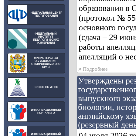
образования в 
ФЕДЕРАЛЬНЫЙ ЦЕНТР
(протокол № 55
ТЕСТИРОВАНИЯ
основного госу
ФЕДЕРАЛЬНЫЙ
(сдача – 29 июн
ИНСТИТУТ
ПЕДАГОГИЧЕСКИХ
ИЗМЕРЕНИЙ
работы апелляц
апелляций о не
МИНИСТЕРСТВО
ОБРАЗОВАНИЯ
СТАВРОПОЛЬСКОГО
»
КРАЯ
Подробнее
Утверждены рез
государственног
СКИРО ПК И ПРО
выпускного экз
биологии, исто
ИНФОРМАЦИОННЫЙ
английскому язы
ПОРТАЛ ЕГЭ
(резервный день
04 июля 2026 г
ИНФОРМАЦИОННЫЙ