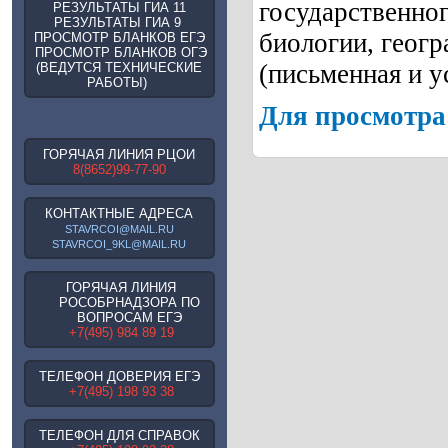
государственног
РЕЗУЛЬТАТЫ ГИА 11
РЕЗУЛЬТАТЫ ГИА 9
биологии, геогр
ПРОСМОТР БЛАНКОВ ЕГЭ
ПРОСМОТР БЛАНКОВ ОГЭ
(письменная и у
(ВЕДУТСЯ ТЕХНИЧЕСКИЕ
РАБОТЫ)
Для просмотра 
ГОРЯЧАЯ ЛИНИЯ РЦОИ
8(8652)99-77-90
КОНТАКТНЫЕ АДРЕСА
STAVRCOI@MAIL.RU
STAVRCOI_9KL@MAIL.RU
ГОРЯЧАЯ ЛИНИЯ
РОСОБРНАДЗОРА ПО
ВОПРОСАМ ЕГЭ
+7(495) 984 89 19
ТЕЛЕФОН ДОВЕРИЯ ЕГЭ
+7(495) 198 93 38
ТЕЛЕФОН ДЛЯ СПРАВОК