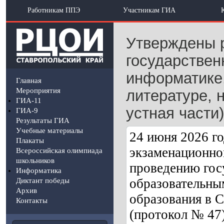
Работникам ППЭ
Участникам ГИА
Утверждены р
государствен
информатике,
Главная
Мероприятия
литературе, 
ГИА-11
устная части)
ГИА-9
Результаты ГИА
Учебные материалы
24 июня 2026 г
Плакаты
экзаменационно
Всероссийская олимпиада
школьников
проведению гос
Информатика
образовательны
Диктант победы
Архив
образования в С
Контакты
(протокол № 47