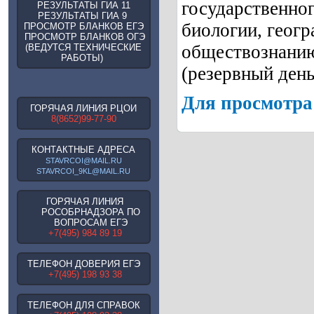
государственног
РЕЗУЛЬТАТЫ ГИА 11
РЕЗУЛЬТАТЫ ГИА 9
биологии, геогр
ПРОСМОТР БЛАНКОВ ЕГЭ
ПРОСМОТР БЛАНКОВ ОГЭ
обществознанию 
(ВЕДУТСЯ ТЕХНИЧЕСКИЕ
РАБОТЫ)
(резервный день
Для просмотра 
ГОРЯЧАЯ ЛИНИЯ РЦОИ
8(8652)99-77-90
КОНТАКТНЫЕ АДРЕСА
STAVRCOI@MAIL.RU
STAVRCOI_9KL@MAIL.RU
ГОРЯЧАЯ ЛИНИЯ
РОСОБРНАДЗОРА ПО
ВОПРОСАМ ЕГЭ
+7(495) 984 89 19
ТЕЛЕФОН ДОВЕРИЯ ЕГЭ
+7(495) 198 93 38
ТЕЛЕФОН ДЛЯ СПРАВОК