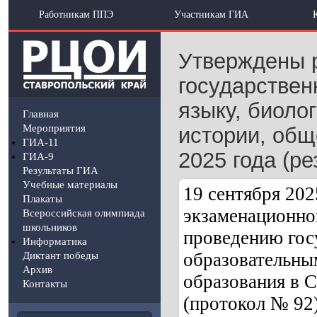
Работникам ППЭ
Участникам ГИА
Утверждены р
государствен
языку, биоло
Главная
Мероприятия
истории, общ
ГИА-11
2025 года (ре
ГИА-9
Результаты ГИА
Учебные материалы
19 сентября 202
Плакаты
экзаменационно
Всероссийская олимпиада
школьников
проведению гос
Информатика
образовательны
Диктант победы
Архив
образования в С
Контакты
(протокол № 92