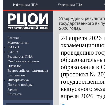
Работникам ППЭ
Участникам ГИА
Утверждены результаты
государственного выпу
2026 года).
24 апреля 2026 
Главная
Мероприятия
экзаменационно
ГИА-11
проведению гос
ГИА-9
Результаты ГИА
образовательны
Учебные материалы
образования в С
Плакаты
Всероссийская олимпиада
(протокол № 20
школьников
Информатика
государственног
Диктант победы
выпускного экза
Архив
Контакты
апреля 2026 года