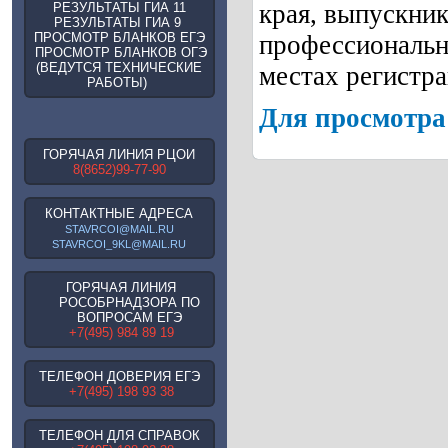
края, выпускни
РЕЗУЛЬТАТЫ ГИА 11
РЕЗУЛЬТАТЫ ГИА 9
ПРОСМОТР БЛАНКОВ ЕГЭ
профессиональн
ПРОСМОТР БЛАНКОВ ОГЭ
(ВЕДУТСЯ ТЕХНИЧЕСКИЕ
местах регистра
РАБОТЫ)
Для просмотра 
ГОРЯЧАЯ ЛИНИЯ РЦОИ
8(8652)99-77-90
КОНТАКТНЫЕ АДРЕСА
STAVRCOI@MAIL.RU
STAVRCOI_9KL@MAIL.RU
ГОРЯЧАЯ ЛИНИЯ
РОСОБРНАДЗОРА ПО
ВОПРОСАМ ЕГЭ
+7(495) 984 89 19
ТЕЛЕФОН ДОВЕРИЯ ЕГЭ
+7(495) 198 93 38
ТЕЛЕФОН ДЛЯ СПРАВОК