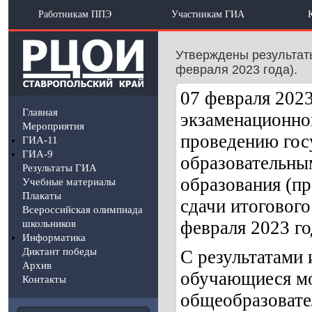
Работникам ППЭ
Участникам ГИА
Утверждены результаты
февраля 2023 года).
07 февраля 202
Главная
экзаменационно
Мероприятия
проведению гос
ГИА-11
ГИА-9
образовательны
Результаты ГИА
образования (п
Учебные материалы
Плакаты
сдачи итогового
Всероссийская олимпиада
февраля 2023 го
школьников
Информатика
Диктант победы
С результатами 
Архив
обучающиеся мо
Контакты
общеобразовате