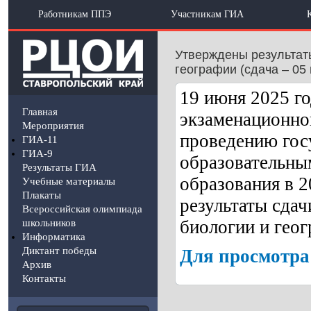
Работникам ППЭ
Участникам ГИА
Утверждены результаты
географии (сдача – 05 
19 июня 2025 г
Главная
экзаменационно
Мероприятия
проведению гос
ГИА-11
ГИА-9
образовательны
Результаты ГИА
образования в 
Учебные материалы
Плакаты
результаты сдач
Всероссийская олимпиада
биологии и геог
школьников
Информатика
Диктант победы
Для просмотра 
Архив
Контакты