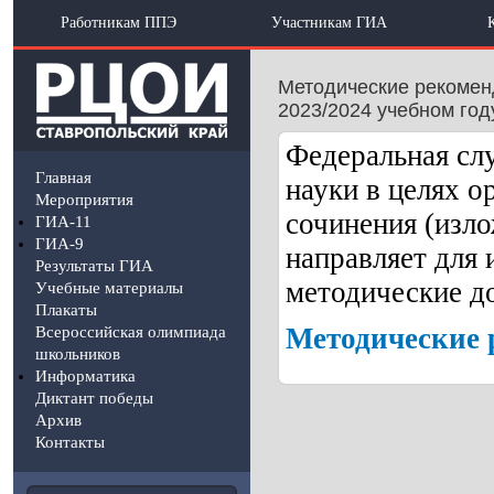
Работникам ППЭ
Участникам ГИА
Методические рекоменд
2023/2024 учебном год
Федеральная слу
Главная
науки в целях о
Мероприятия
сочинения (изло
ГИА-11
ГИА-9
направляет для
Результаты ГИА
методические д
Учебные материалы
Плакаты
Методические 
Всероссийская олимпиада
школьников
Информатика
Диктант победы
Архив
Контакты