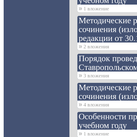
учебном году"
»
1 вложение
Методические р
сочинения (изло
редакции от 30.
»
2 вложения
Порядок провед
Ставропольском
»
3 вложения
Методические р
сочинения (изло
»
4 вложения
Особенности пр
учебном году
»
1 вложение