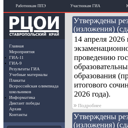
Работникам ППЭ
Участникам ГИА
Утверждены рез
(изложения) (сд
14 апреля 2026
Главная
экзаменационно
Мероприятия
проведению гос
ГИА-11
ГИА-9
образовательны
Результаты ГИА
образования (п
Учебные материалы
Плакаты
итогового сочин
Всероссийская олимпиада
школьников
2026 года).
Информатика
Диктант победы
»
Подробнее
Архив
Утверждены рез
Контакты
(изложения) (сд