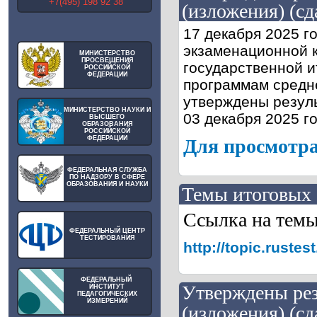
+7(495) 198 92 38
(изложения) (сд
17 декабря 2025 г
экзаменационной 
МИНИСТЕРСТВО
ПРОСВЕЩЕНИЯ
государственной и
РОССИЙСКОЙ
ФЕДЕРАЦИИ
программам средне
утверждены резуль
МИНИСТЕРСТВО НАУКИ И
03 декабря 2025 го
ВЫСШЕГО
ОБРАЗОВАНИЯ
РОССИЙСКОЙ
ФЕДЕРАЦИИ
Для просмотра
ФЕДЕРАЛЬНАЯ СЛУЖБА
ПО НАДЗОРУ В СФЕРЕ
ОБРАЗОВАНИЯ И НАУКИ
Темы итоговых 
Ссылка на тем
ФЕДЕРАЛЬНЫЙ ЦЕНТР
ТЕСТИРОВАНИЯ
http://topic.rust
ФЕДЕРАЛЬНЫЙ
Утверждены рез
ИНСТИТУТ
ПЕДАГОГИЧЕСКИХ
ИЗМЕРЕНИЙ
(изложения) (сда