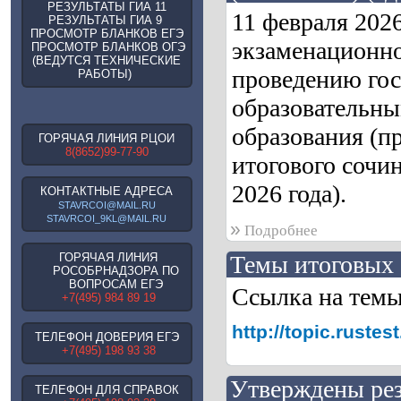
РЕЗУЛЬТАТЫ ГИА 11
11 февраля 202
РЕЗУЛЬТАТЫ ГИА 9
ПРОСМОТР БЛАНКОВ ЕГЭ
экзаменационно
ПРОСМОТР БЛАНКОВ ОГЭ
(ВЕДУТСЯ ТЕХНИЧЕСКИЕ
проведению гос
РАБОТЫ)
образовательны
образования (п
ГОРЯЧАЯ ЛИНИЯ РЦОИ
8(8652)99-77-90
итогового сочин
2026 года).
КОНТАКТНЫЕ АДРЕСА
STAVRCOI@MAIL.RU
STAVRCOI_9KL@MAIL.RU
»
Подробнее
ГОРЯЧАЯ ЛИНИЯ
Темы итоговых 
РОСОБРНАДЗОРА ПО
ВОПРОСАМ ЕГЭ
Ссылка на тем
+7(495) 984 89 19
http://topic.rust
ТЕЛЕФОН ДОВЕРИЯ ЕГЭ
+7(495) 198 93 38
Утверждены рез
ТЕЛЕФОН ДЛЯ СПРАВОК