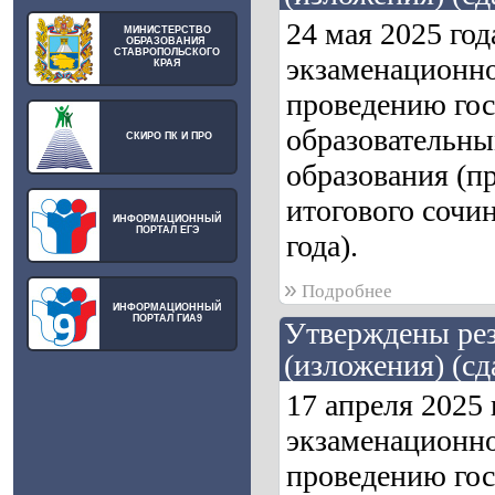
24 мая 2025 го
МИНИСТЕРСТВО
ОБРАЗОВАНИЯ
СТАВРОПОЛЬСКОГО
экзаменационно
КРАЯ
проведению гос
образовательны
СКИРО ПК И ПРО
образования (п
итогового сочин
ИНФОРМАЦИОННЫЙ
ПОРТАЛ ЕГЭ
года).
»
Подробнее
ИНФОРМАЦИОННЫЙ
ПОРТАЛ ГИА9
Утверждены рез
(изложения) (сд
17 апреля 2025
экзаменационно
проведению гос