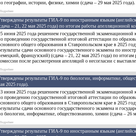
о географии, истории, физике, химии (сдача – 29 мая 2025 года).
»
Подробнее
тверждены результаты ГИА-9 по иностранным языкам (английск
сдача – 21, 22 мая 2025 года) по итогам работы апелляционной к
05 июня 2025 года решением государственной экзаменационной 
по проведению государственной итоговой аттестации по образо
основного общего образования в Ставропольском крае в 2025 го
результаты сдачи основного государственного экзамена по иност
емецкий, французский) (сдача – 21, 22 мая 2025 года) по итога
комиссии после рассмотрения апелляций о несогласии с выставл
»
Подробнее
тверждены результаты ГИА-9 по биологии, информатике, общест
ая 2025 года).
03 июня 2025 года решением государственной экзаменационной 
по проведению государственной итоговой аттестации по образо
основного общего образования в Ставропольском крае в 2025 го
езультаты сдачи основного государственного экзамена и госуда
о биологии, информатике, обществознанию, химии (сдача – 26 ма
»
Подробнее
тверждены результаты ГИА-9 по иностранным языкам (английск