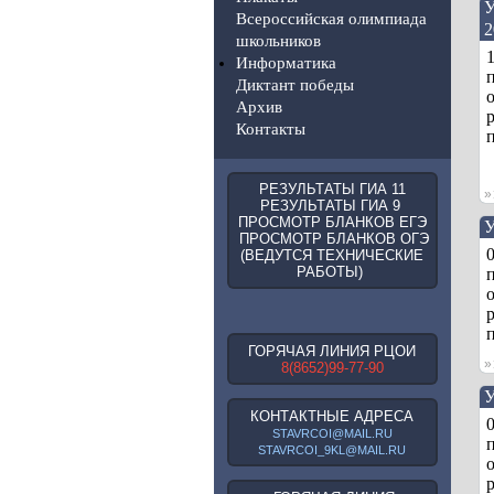
У
Всероссийская олимпиада
2
школьников
Информатика
Диктант победы
Архив
р
Контакты
п
РЕЗУЛЬТАТЫ ГИА 11
РЕЗУЛЬТАТЫ ГИА 9
ПРОСМОТР БЛАНКОВ ЕГЭ
У
ПРОСМОТР БЛАНКОВ ОГЭ
(ВЕДУТСЯ ТЕХНИЧЕСКИЕ
РАБОТЫ)
р
п
ГОРЯЧАЯ ЛИНИЯ РЦОИ
8(8652)99-77-90
У
КОНТАКТНЫЕ АДРЕСА
STAVRCOI@MAIL.RU
STAVRCOI_9KL@MAIL.RU
р