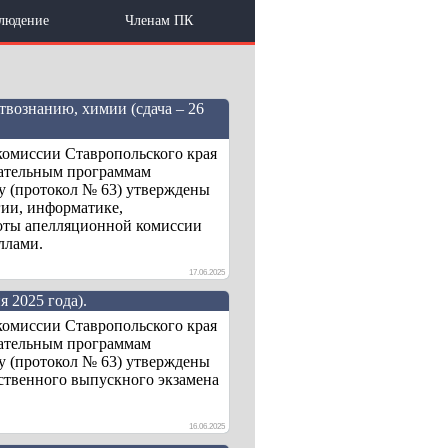
людение
Членам ПК
вознанию, химии (сдача – 26
комиссии Ставропольского края
вательным программам
ду (протокол № 63) утверждены
гии, информатике,
боты апелляционной комиссии
ллами.
17.06.2025
 2025 года).
комиссии Ставропольского края
вательным программам
ду (протокол № 63) утверждены
рственного выпускного экзамена
16.06.2025