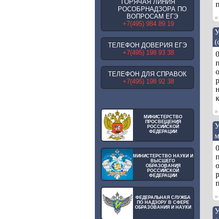
ГОРЯЧАЯ ЛИНИЯ
п
РОСОБРНАДЗОРА ПО
ВОПРОСАМ ЕГЭ
+7(495) 984 89 19
У
(
ТЕЛЕФОН ДОВЕРИЯ ЕГЭ
+7(495) 198 93 38
ТЕЛЕФОН ДЛЯ СПРАВОК
+7(495) 198 92 38
н
МИНИСТЕРСТВО
ПРОСВЕЩЕНИЯ
У
РОССИЙСКОЙ
ФЕДЕРАЦИИ
м
МИНИСТЕРСТВО НАУКИ И
ВЫСШЕГО
ОБРАЗОВАНИЯ
РОССИЙСКОЙ
р
ФЕДЕРАЦИИ
п
ФЕДЕРАЛЬНАЯ СЛУЖБА
ПО НАДЗОРУ В СФЕРЕ
ОБРАЗОВАНИЯ И НАУКИ
У