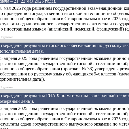
сдача – 21, 22 мая 2025 года).
28 мая 2025 года решением государственной экзаменационной ко
по проведению государственной итоговой аттестации по образо
основного общего образования в Ставропольском крае в 2025 го
езультаты сдачи основного государственного экзамена и госуда
о иностранным языкам (английский, немецкий, французский) (сда
»
Подробнее
тверждены результаты итогового собеседования по русскому язык
дополнительная дата)).
25 апреля 2025 года решением государственной экзаменационно
края по проведению государственной итоговой аттестации по о
основного общего образования (протокол № 38) утверждены резу
обеседования по русскому языку обучающихся 9-х классов (сдача
дополнительная дата)).
»
Подробнее
тверждены результаты ГИА-9 по математике в досрочный период 
резервный день)).
22 апреля 2025 года решением государственной экзаменационно
края по проведению государственной итоговой аттестации по о
основного общего образования в Ставропольском крае в 2025 го
езультаты сдачи государственного выпускного экзамена по матем