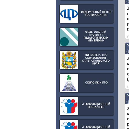
(
ФЕДЕРАЛЬНЫЙ ЦЕНТР
ТЕСТИРОВАНИЯ
р
п
ФЕДЕРАЛЬНЫЙ
ИНСТИТУТ
ПЕДАГОГИЧЕСКИХ
ИЗМЕРЕНИЙ
У
(
МИНИСТЕРСТВО
ОБРАЗОВАНИЯ
СТАВРОПОЛЬСКОГО
КРАЯ
с
(
СКИРО ПК И ПРО
У
(
ИНФОРМАЦИОННЫЙ
ПОРТАЛ ЕГЭ
р
ИНФОРМАЦИОННЫЙ