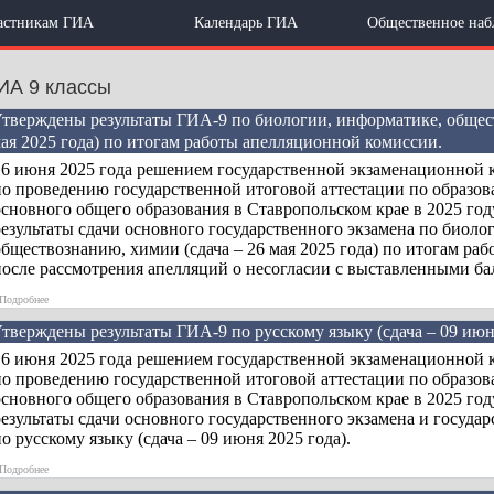
астникам ГИА
Календарь ГИА
Общественное наб
ИА 9 классы
тверждены результаты ГИА-9 по биологии, информатике, общест
ая 2025 года) по итогам работы апелляционной комиссии.
16 июня 2025 года решением государственной экзаменационной 
по проведению государственной итоговой аттестации по образо
основного общего образования в Ставропольском крае в 2025 го
езультаты сдачи основного государственного экзамена по биоло
обществознанию, химии (сдача – 26 мая 2025 года) по итогам ра
после рассмотрения апелляций о несогласии с выставленными ба
»
Подробнее
тверждены результаты ГИА-9 по русскому языку (сдача – 09 июня
16 июня 2025 года решением государственной экзаменационной 
по проведению государственной итоговой аттестации по образо
основного общего образования в Ставропольском крае в 2025 го
езультаты сдачи основного государственного экзамена и госуда
о русскому языку (сдача – 09 июня 2025 года).
»
Подробнее