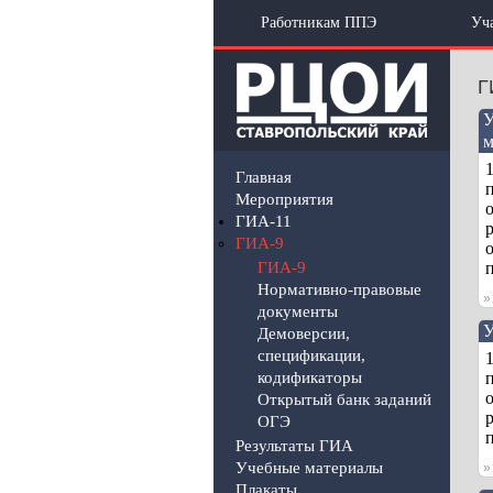
Работникам ППЭ
Уч
Г
У
м
Главная
Мероприятия
ГИА-11
р
ГИА-9
ГИА-9
Нормативно-правовые
документы
У
Демоверсии,
спецификации,
кодификаторы
Открытый банк заданий
р
ОГЭ
п
Результаты ГИА
Учебные материалы
Плакаты