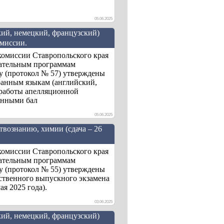
05.06.2025
ий, немецкий, французский)
омиссии.
комиссии Ставропольского края
вательным программам
ду (протокол № 57) утверждены
ранным языкам (английский,
м работы апелляционной
енными бал
05.06.2025
вознанию, химии (сдача – 26
комиссии Ставропольского края
вательным программам
ду (протокол № 55) утверждены
рственного выпускного экзамена
я 2025 года).
03.06.2025
ий, немецкий, французский)