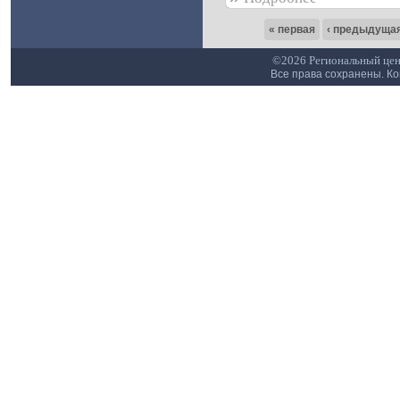
« первая
‹ предыдуща
©2026 Региональный цен
Все права сохранены. К