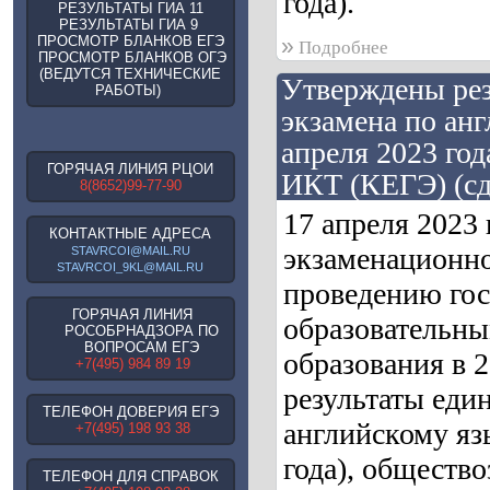
года).
РЕЗУЛЬТАТЫ ГИА 11
РЕЗУЛЬТАТЫ ГИА 9
ПРОСМОТР БЛАНКОВ ЕГЭ
»
Подробнее
ПРОСМОТР БЛАНКОВ ОГЭ
(ВЕДУТСЯ ТЕХНИЧЕСКИЕ
Утверждены рез
РАБОТЫ)
экзамена по анг
апреля 2023 го
ГОРЯЧАЯ ЛИНИЯ РЦОИ
ИКТ (КЕГЭ) (сда
8(8652)99-77-90
17 апреля 2023
КОНТАКТНЫЕ АДРЕСА
экзаменационно
STAVRCOI@MAIL.RU
STAVRCOI_9KL@MAIL.RU
проведению гос
ГОРЯЧАЯ ЛИНИЯ
образовательны
РОСОБРНАДЗОРА ПО
ВОПРОСАМ ЕГЭ
образования в 
+7(495) 984 89 19
результаты един
ТЕЛЕФОН ДОВЕРИЯ ЕГЭ
английскому язы
+7(495) 198 93 38
года), обществ
ТЕЛЕФОН ДЛЯ СПРАВОК