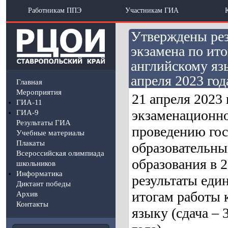
Работникам ППЭ
Участникам ГИА
Утверждены рез
экзамена по ит
английскому язы
апреля 2023 год
Главная
Мероприятия
21 апреля 2023
ГИА-11
экзаменационно
ГИА-9
Результаты ГИА
проведению гос
Учебные материалы
Плакаты
образовательны
Всероссийская олимпиада
образования в 
школьников
Информатика
результаты един
Диктант победы
итогам работы 
Архив
Контакты
языку (сдача – 