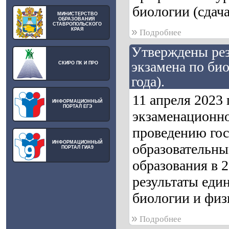
биологии (сдача
МИНИСТЕРСТВО
ОБРАЗОВАНИЯ
СТАВРОПОЛЬСКОГО
»
КРАЯ
Подробнее
Утверждены рез
экзамена по био
СКИРО ПК И ПРО
года).
11 апреля 2023
ИНФОРМАЦИОННЫЙ
ПОРТАЛ ЕГЭ
экзаменационно
проведению гос
ИНФОРМАЦИОННЫЙ
образовательны
ПОРТАЛ ГИА9
образования в 
результаты един
биологии и физи
»
Подробнее