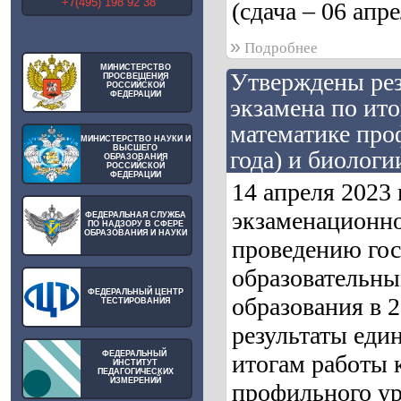
+7(495) 198 92 38
(сдача – 06 апре
»
Подробнее
МИНИСТЕРСТВО
Утверждены рез
ПРОСВЕЩЕНИЯ
РОССИЙСКОЙ
ФЕДЕРАЦИИ
экзамена по ит
математике проф
МИНИСТЕРСТВО НАУКИ И
ВЫСШЕГО
года) и биологии
ОБРАЗОВАНИЯ
РОССИЙСКОЙ
ФЕДЕРАЦИИ
14 апреля 2023
экзаменационно
ФЕДЕРАЛЬНАЯ СЛУЖБА
ПО НАДЗОРУ В СФЕРЕ
ОБРАЗОВАНИЯ И НАУКИ
проведению гос
образовательны
ФЕДЕРАЛЬНЫЙ ЦЕНТР
образования в 
ТЕСТИРОВАНИЯ
результаты един
ФЕДЕРАЛЬНЫЙ
итогам работы 
ИНСТИТУТ
ПЕДАГОГИЧЕСКИХ
ИЗМЕРЕНИЙ
профильного уро