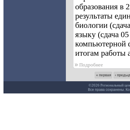
образования в 
результаты един
биологии (сдача
языку (сдача 05
компьютерной ф
итогам работы 
»
Подробнее
« первая
‹ преды
©2026 Региональный цен
Все права сохранены. К