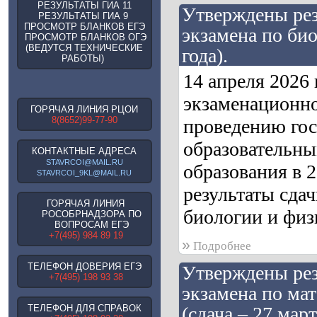
РЕЗУЛЬТАТЫ ГИА 11
Утверждены рез
РЕЗУЛЬТАТЫ ГИА 9
ПРОСМОТР БЛАНКОВ ЕГЭ
экзамена по био
ПРОСМОТР БЛАНКОВ ОГЭ
(ВЕДУТСЯ ТЕХНИЧЕСКИЕ
года).
РАБОТЫ)
14 апреля 2026
экзаменационно
ГОРЯЧАЯ ЛИНИЯ РЦОИ
8(8652)99-77-90
проведению гос
образовательны
КОНТАКТНЫЕ АДРЕСА
STAVRCOI@MAIL.RU
образования в 
STAVRCOI_9KL@MAIL.RU
результаты сдач
ГОРЯЧАЯ ЛИНИЯ
биологии и физи
РОСОБРНАДЗОРА ПО
ВОПРОСАМ ЕГЭ
+7(495) 984 89 19
»
Подробнее
ТЕЛЕФОН ДОВЕРИЯ ЕГЭ
Утверждены рез
+7(495) 198 93 38
экзамена по ма
ТЕЛЕФОН ДЛЯ СПРАВОК
(сдача – 27 март