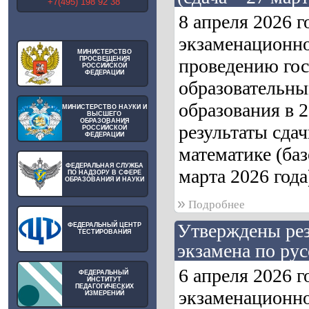
+7(495) 198 92 38
8 апреля 2026 
экзаменационно
МИНИСТЕРСТВО
ПРОСВЕЩЕНИЯ
проведению гос
РОССИЙСКОЙ
ФЕДЕРАЦИИ
образовательны
образования в 
МИНИСТЕРСТВО НАУКИ И
ВЫСШЕГО
ОБРАЗОВАНИЯ
результаты сдач
РОССИЙСКОЙ
ФЕДЕРАЦИИ
математике (ба
ФЕДЕРАЛЬНАЯ СЛУЖБА
марта 2026 года
ПО НАДЗОРУ В СФЕРЕ
ОБРАЗОВАНИЯ И НАУКИ
»
Подробнее
Утверждены рез
ФЕДЕРАЛЬНЫЙ ЦЕНТР
ТЕСТИРОВАНИЯ
экзамена по рус
6 апреля 2026 
ФЕДЕРАЛЬНЫЙ
ИНСТИТУТ
ПЕДАГОГИЧЕСКИХ
экзаменационно
ИЗМЕРЕНИЙ