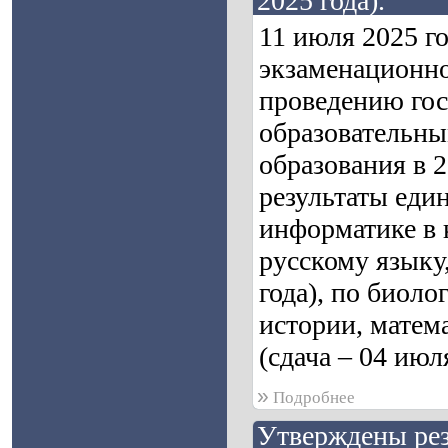
2025 года).
11 июля 2025 г
экзаменационно
проведению гос
образовательны
образования в 
результаты един
информатике в 
русскому языку,
года), по биоло
истории, матем
(сдача – 04 июл
»
Подробнее
Утверждены рез