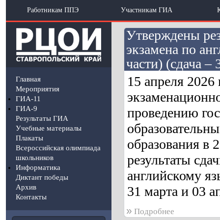
Работникам ППЭ
Участникам ГИА
Утверждены рез
экзамена по ан
части) (сдача – 
15 апреля 2026
Главная
Мероприятия
экзаменационно
ГИА-11
ГИА-9
проведению гос
Результаты ГИА
образовательны
Учебные материалы
Плакаты
образования в 
Всероссийская олимпиада
результаты сдач
школьников
Информатика
английскому язы
Диктант победы
Архив
31 марта и 03 а
Контакты
»
Подробнее