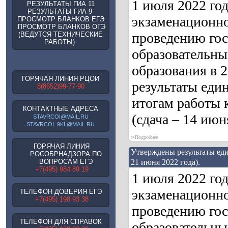
1 июля 2022 го
РЕЗУЛЬТАТЫ ГИА 11
РЕЗУЛЬТАТЫ ГИА 9
экзаменационно
ПРОСМОТР БЛАНКОВ ЕГЭ
ПРОСМОТР БЛАНКОВ ОГЭ
проведению гос
(ВЕДУТСЯ ТЕХНИЧЕСКИЕ
РАБОТЫ)
образовательны
образования в 
ГОРЯЧАЯ ЛИНИЯ РЦОИ
результаты един
8(8652)99-77-90
итогам работы 
КОНТАКТНЫЕ АДРЕСА
(сдача – 14 июн
STAVRCOI@MAIL.RU
STAVRCOI_9KL@MAIL.RU
»
Подробнее
ГОРЯЧАЯ ЛИНИЯ
Утверждены результаты еди
РОСОБРНАДЗОРА ПО
ВОПРОСАМ ЕГЭ
21 июня 2022 года).
+7(495) 984 89 19
1 июля 2022 го
экзаменационно
ТЕЛЕФОН ДОВЕРИЯ ЕГЭ
+7(495) 198 93 38
проведению гос
ТЕЛЕФОН ДЛЯ СПРАВОК
образовательны