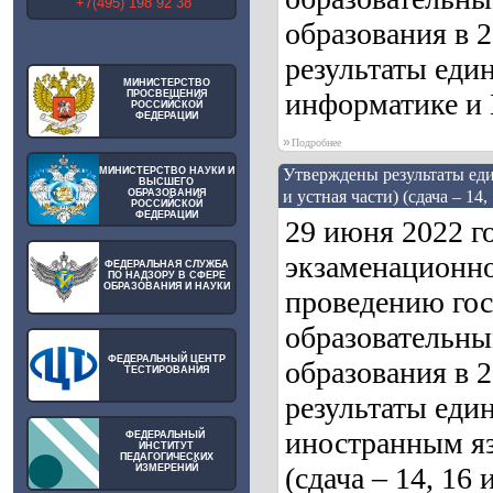
+7(495) 198 92 38
образования в 
результаты един
МИНИСТЕРСТВО
информатике и И
ПРОСВЕЩЕНИЯ
РОССИЙСКОЙ
ФЕДЕРАЦИИ
»
Подробнее
МИНИСТЕРСТВО НАУКИ И
Утверждены результаты еди
ВЫСШЕГО
ОБРАЗОВАНИЯ
и устная части) (сдача – 14,
РОССИЙСКОЙ
ФЕДЕРАЦИИ
29 июня 2022 г
экзаменационно
ФЕДЕРАЛЬНАЯ СЛУЖБА
ПО НАДЗОРУ В СФЕРЕ
ОБРАЗОВАНИЯ И НАУКИ
проведению гос
образовательны
ФЕДЕРАЛЬНЫЙ ЦЕНТР
образования в 
ТЕСТИРОВАНИЯ
результаты един
иностранным яз
ФЕДЕРАЛЬНЫЙ
ИНСТИТУТ
ПЕДАГОГИЧЕСКИХ
(сдача – 14, 16 
ИЗМЕРЕНИЙ