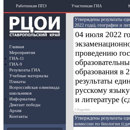
Работникам ППЭ
Участникам ГИА
Утверждены результаты еди
2022 года), географии и лит
04 июля 2022 г
экзаменационно
Главная
проведению гос
Мероприятия
ГИА-11
образовательны
ГИА-9
образования в 
Результаты ГИА
Учебные материалы
результаты един
Плакаты
Всероссийская олимпиада
русскому языку 
школьников
и литературе (с
Информатика
Диктант победы
»
Подробнее
Архив
Контакты
Утверждены результаты еди
комиссии по биологии (сдач