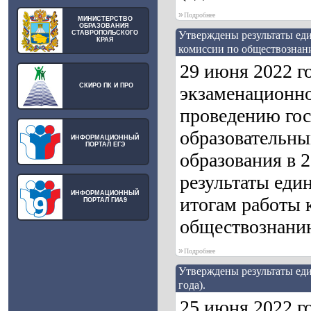
»
Подробнее
МИНИСТЕРСТВО
ОБРАЗОВАНИЯ
СТАВРОПОЛЬСКОГО
Утверждены результаты еди
КРАЯ
комиссии по обществознани
29 июня 2022 г
СКИРО ПК И ПРО
экзаменационно
проведению гос
образовательны
ИНФОРМАЦИОННЫЙ
ПОРТАЛ ЕГЭ
образования в 
результаты един
ИНФОРМАЦИОННЫЙ
итогам работы 
ПОРТАЛ ГИА9
обществознанию 
»
Подробнее
Утверждены результаты еди
года).
25 июня 2022 г