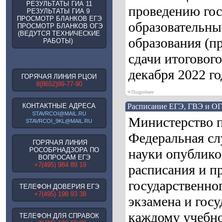
РЕЗУЛЬТАТЫ ГИА 11
проведению гос
РЕЗУЛЬТАТЫ ГИА 9
ПРОСМОТР БЛАНКОВ ЕГЭ
образовательны
ПРОСМОТР БЛАНКОВ ОГЭ
(ВЕДУТСЯ ТЕХНИЧЕСКИЕ
образования (п
РАБОТЫ)
сдачи итогового
декабря 2022 го
ГОРЯЧАЯ ЛИНИЯ РЦОИ
8(8652)99-77-90
»
Подробнее
КОНТАКТНЫЕ АДРЕСА
Расписание ЕГЭ, ГВЭ и ОГ
STAVRCOI@MAIL.RU
Министерство 
STAVRCOI_9KL@MAIL.RU
Федеральная сл
ГОРЯЧАЯ ЛИНИЯ
РОСОБРНАДЗОРА ПО
науки опублико
ВОПРОСАМ ЕГЭ
+7(495) 984 89 19
расписания и п
государственног
ТЕЛЕФОН ДОВЕРИЯ ЕГЭ
+7(495) 198 93 38
экзамена и гос
каждому учебно
ТЕЛЕФОН ДЛЯ СПРАВОК