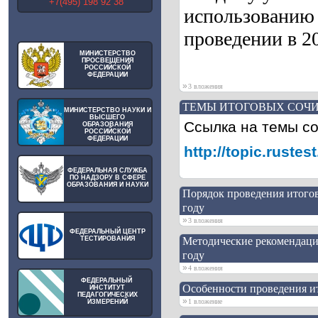
+7(495) 198 92 38
использованию 
проведении в 20
МИНИСТЕРСТВО
ПРОСВЕЩЕНИЯ
РОССИЙСКОЙ
ФЕДЕРАЦИИ
»
3 вложения
ТЕМЫ ИТОГОВЫХ СОЧИН
МИНИСТЕРСТВО НАУКИ И
ВЫСШЕГО
Ссылка на темы с
ОБРАЗОВАНИЯ
РОССИЙСКОЙ
ФЕДЕРАЦИИ
http://topic.rust
ФЕДЕРАЛЬНАЯ СЛУЖБА
ПО НАДЗОРУ В СФЕРЕ
ОБРАЗОВАНИЯ И НАУКИ
Порядок проведения итогов
году
»
3 вложения
ФЕДЕРАЛЬНЫЙ ЦЕНТР
ТЕСТИРОВАНИЯ
Методические рекомендаци
году
»
4 вложения
ФЕДЕРАЛЬНЫЙ
Особенности проведения ит
ИНСТИТУТ
ПЕДАГОГИЧЕСКИХ
»
1 вложение
ИЗМЕРЕНИЙ