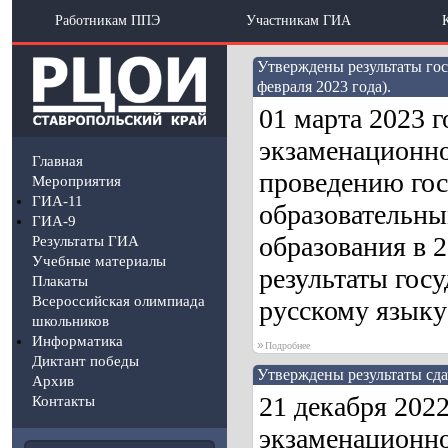
Работникам ППЭ
Участникам ГИА
Утверждены результаты гос
февраля 2023 года).
01 марта 2023 
экзаменационно
Главная
проведению гос
Мероприятия
ГИА-11
образовательны
ГИА-9
образования в 
Результаты ГИА
Учебные материалы
результаты гос
Плакаты
Всероссийская олимпиада
русскому языку 
школьников
Информатика
»
Подробнее
Диктант победы
Утверждены результаты сдач
Архив
21 декабря 202
Контакты
экзаменационно